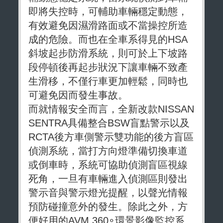
即將失控時，可輔助車輛穩定動態，
有效避免因濕滑路面或不當操控所造
成的危險。而也在全車系得見的HSA
斜坡起步防滑系統，則可於上下坡路
段停頓後再起步狀況下讓車輛不致產
生滑移，不僅行車更加輕鬆，同時也
可避免因而發生事故。
而就情報安全而言，全新改款NISSAN
SENTRA具備整合BSW盲點警示以及
RCTA後方車側警示雙功能的後方盲區
偵測系統，當打方向燈準備切換車道
或倒車時，系統可協助偵測盲區視線
死角，一旦有車輛進入偵測區則發出
警示音與警示燈光提醒，以聲光情報
預防碰撞意外的發生。除此之外，方
便好用的AVM 360∘環景影像監控系