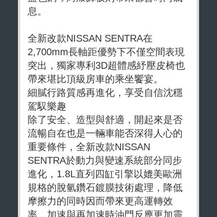
息。
全新改款NISSAN SENTRA在
2,700mm長軸距優勢下不僅空間表現
突出，獨家專利3D超體感紓壓皮椅也
帶來堪比頂級房車的乘坐饗宴。
細膩行路質感再進化，享受自信沈穩
駕馭樂趣
除了安全、造型與舒適，開起來是否
流暢自在也是一輛車能否深得人心的
重要條件，全新改款NISSAN
SENTRA於動力與變速系統部分同步
進化，1.8L直列四缸引擎以媲美歐洲
規格的脫氫鑽石鍍膜技術處理，降低
摩擦力的同時因而帶來更高運轉效
率，加速與再加速時油門反應更加靈