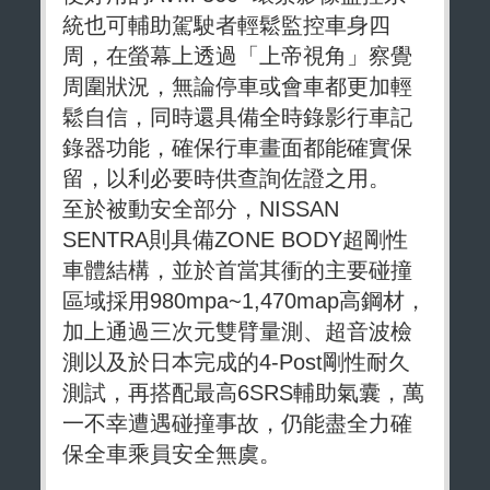
統也可輔助駕駛者輕鬆監控車身四
周，在螢幕上透過「上帝視角」察覺
周圍狀況，無論停車或會車都更加輕
鬆自信，同時還具備全時錄影行車記
錄器功能，確保行車畫面都能確實保
留，以利必要時供查詢佐證之用。
至於被動安全部分，NISSAN
SENTRA則具備ZONE BODY超剛性
車體結構，並於首當其衝的主要碰撞
區域採用980mpa~1,470map高鋼材，
加上通過三次元雙臂量測、超音波檢
測以及於日本完成的4-Post剛性耐久
測試，再搭配最高6SRS輔助氣囊，萬
一不幸遭遇碰撞事故，仍能盡全力確
保全車乘員安全無虞。