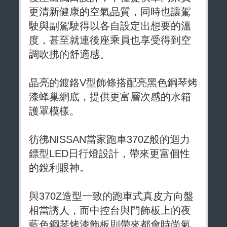
更清新健康的空氣品質，同時也讓駕
駛與副駕駛得以各自設定出想要的溫
度，甚至就連後座乘員也享受得到空
調吹拂的舒適感。
晶亮的鍍鉻V型飾條搭配亮黑色鋼琴烤
漆蜂巢網底，提供更富層次感的水箱
護罩模樣。
彷彿NISSAN當家跑車370Z般的迴力
鏢型LED日行燈設計，帶來更富個性
的銳利眼神。
與370Z造型一致的跑車式真皮方向盤
相當誘人，而中控台與門飾板上的夜
藍色鋼琴烤漆飾板則帶來都會時尚氣