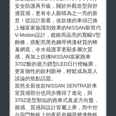
安全防護再升級，關於外觀造型與舒
適質感，更有令人眼睛為之一亮的新
意！從設計面看，改款後的車頭已換
上極富家族識別效果的NISSAN新世代
V-Motion設計，鍍鉻而晶亮的寬幅V型
飾條，搭配亮黑色鋼琴烤漆材質的蜂
巢網底，令水箱護罩更顯多層次質
感，再加上彷彿NISSAN當家跑車
370Z般的迴力鏢型LED日行燈輪廓，
更富個性的銳利眼神，輕鬆成為眾人
談論的焦點話題。
當然全新改款NISSAN SENTRA於車
室質感部分也同步獲得了進化，與
370Z造型類似的跑車式真皮方向盤，
握感、質感與設計皆屬上乘，而中控
台與門飾板上的夜藍色鋼琴烤漆飾板