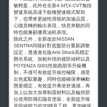
敏輕盈，此外在全新4.5代X-CVT無段
變速系統高達千餘種變速模式幫助
下，也帶來更線性滑順的加速品質，
心隨意轉的輸出表現，快意奔馳的同
時也能兼顧優異油耗表現。
除此之外，全新改款NISSAN
SENTRA同樣針對底盤部分重新調整
設定，透過進化版Anti-Shock高穩定
懸吊系統、加粗外徑的後防傾桿以及
POTENZA S001性能跑胎等升級機
制，不僅可有效提升操控極限，感受
出色駕馭樂趣，同時也能確保車輛動
態更穩定，有效提升乘坐舒適感，再
加上以加大加厚制震材料以及輪拱部
位使用防飛石隔音塗裝，全面提升噪
音阻絕能力的3D靜音工程，更加確保