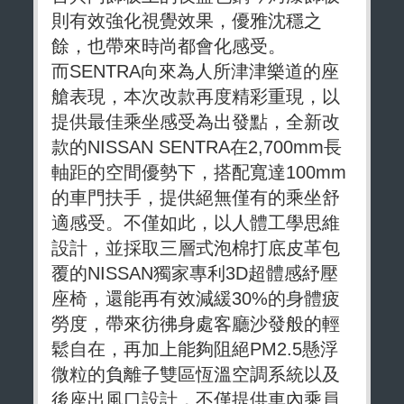
則有效強化視覺效果，優雅沈穩之
餘，也帶來時尚都會化感受。
而SENTRA向來為人所津津樂道的座
艙表現，本次改款再度精彩重現，以
提供最佳乘坐感受為出發點，全新改
款的NISSAN SENTRA在2,700mm長
軸距的空間優勢下，搭配寬達100mm
的車門扶手，提供絕無僅有的乘坐舒
適感受。不僅如此，以人體工學思維
設計，並採取三層式泡棉打底皮革包
覆的NISSAN獨家專利3D超體感紓壓
座椅，還能再有效減緩30%的身體疲
勞度，帶來彷彿身處客廳沙發般的輕
鬆自在，再加上能夠阻絕PM2.5懸浮
微粒的負離子雙區恆溫空調系統以及
後座出風口設計，不僅提供車內乘員