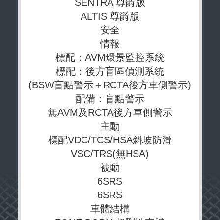
SENTRA 尊爵版
ALTIS 尊爵版
安全
情報
標配：AVM環景監控系統
標配：後方盲區偵測系統
(BSW盲點警示＋RCTA後方車側警示)
配備：盲點警示
無AVM及RCTA後方車側警示
主動
標配VDC/TCS/HSA斜坡防滑
VSC/TRS(無HSA)
被動
6SRS
6SRS
車體結構