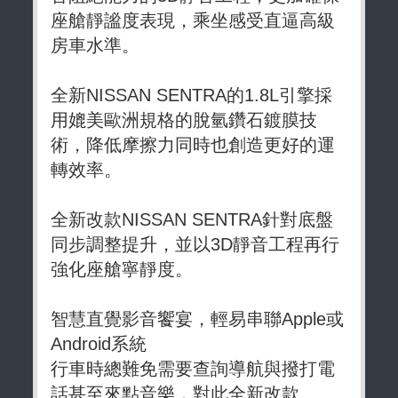
座艙靜謐度表現，乘坐感受直逼高級
房車水準。
全新NISSAN SENTRA的1.8L引擎採
用媲美歐洲規格的脫氫鑽石鍍膜技
術，降低摩擦力同時也創造更好的運
轉效率。
全新改款NISSAN SENTRA針對底盤
同步調整提升，並以3D靜音工程再行
強化座艙寧靜度。
智慧直覺影音饗宴，輕易串聯Apple或
Android系統
行車時總難免需要查詢導航與撥打電
話甚至來點音樂，對此全新改款