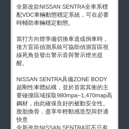
全新改款NISSAN SENTRA全車系標
配VDC車輛動態穩定系統，可在必要
時輔助車輛穩定動態。
當打方向燈準備切換車道或倒車時，
後方盲區偵測系統可協助偵測盲區視
線死角並發出警示音與警示燈光提
醒。
NISSAN SENTRA具備ZONE BODY
超剛性車體結構，並於首當其衝的主
要碰撞區域採取980mpa~1,470map高
鋼材，由此確保良好的被動安全性。
脫胎換骨，盡享年輕動感造型與舒適
快意
全新改款NISSAN SENTRA可不只有