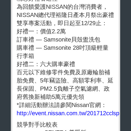
為回饋愛護NISSAN的台灣消費者，
NISSAN總代理裕隆日產本月祭出豪禮
雙享專案活動，即日起至12/29止：
好禮一：價值2.2萬
訂車禮 — Samsonite貝殼盥洗包
購車禮 — Samsonite 28吋頂級輕量
行李箱
好禮二：六大購車豪禮
百元以下維修零件免費及原廠輪胎補
胎免費、5年竊盜險、高額零利率、延
長保固、PM2.5負離子空氣濾網、政
府舊換新補助5萬元優先領
*詳細活動辦法請參閱Nissan官網：
http://event.nissan.com.tw/201712cclsp
競爭對手比較表