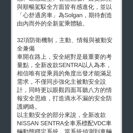
與順暢駕馭全方面皆有感進化，並以
「心舒適房車」為Solgan，期待創造
由內而外的全新駕乘體驗。
32項防衛機制，主動、情報與被動安
全兼備
車開在路上，安全絕對是最重要的考
量點，全新改款SENTRA以人為本，
相信唯有從乘員的角度出發才能滿足
需求，不僅同步強化主被動安全設
計，同時更以眼觀四面耳聽八方的情
報安全思維，打造滴水不漏的安全防
護網絡。
以主動安全的部分來說，全新改款
NISSAN SENTRA全車系標配VDC車
輛動態穩定系統，當系統偵測到車輛