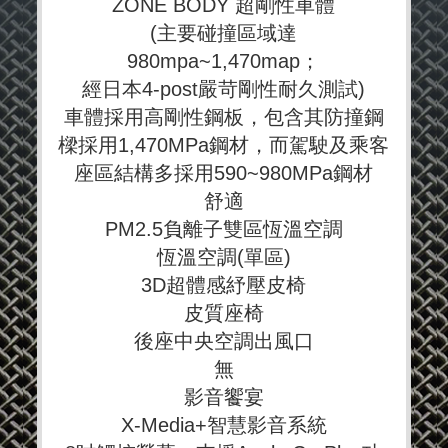
ZONE BODY 超剛性車體
(主要碰撞區域達
980mpa~1,470map；
經日本4-post嚴苛剛性耐久測試)
車體採用高剛性鋼板，包含其防撞鋼
樑採用1,470MPa鋼材，而駕駛及乘客
座區結構多採用590~980MPa鋼材
舒適
PM2.5負離子雙區恆溫空調
恆溫空調(單區)
3D超體感紓壓皮椅
皮質座椅
後座中央空調出風口
無
影音饗宴
X-Media+智慧影音系統