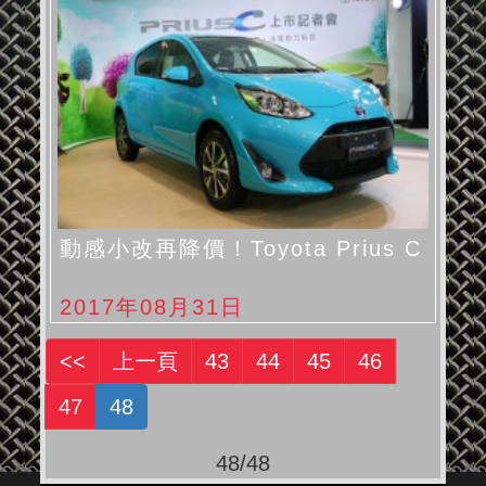
動感小改再降價！Toyota Prius C
2017年08月31日
<<
上一頁
43
44
45
46
47
48
48/48