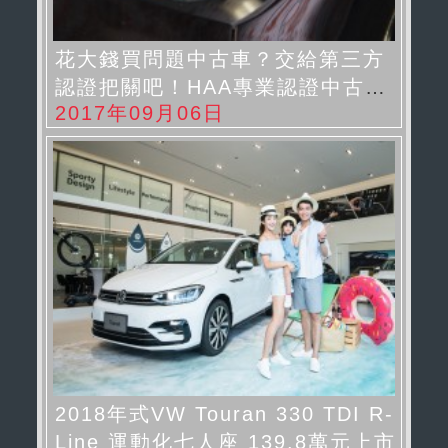
花大錢買問題中古車？交給第三方
認證把關吧！HAA專業認證中古車
2017年09月06日
讓你買得安心
2018年式VW Touran 330 TDI R-
Line 運動化七人座 139.8萬元上市